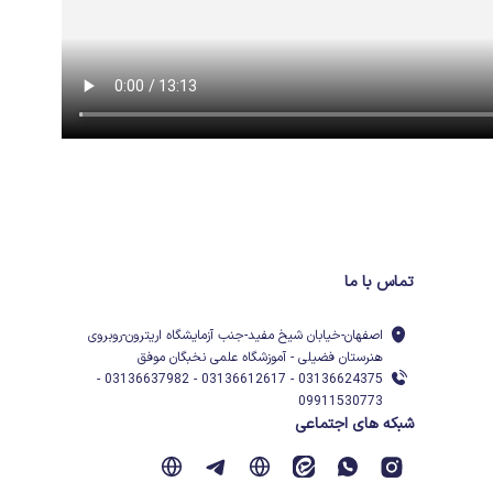
تماس با ما
اصفهان-خیابان شیخ مفید-جنب آزمایشگاه اریترون-روبروی
هنرستان فضیلی - آموزشگاه علمی نخبگان موفق
03136624375 - 03136612617 - 03136637982 -
09911530773
شبکه های اجتماعی