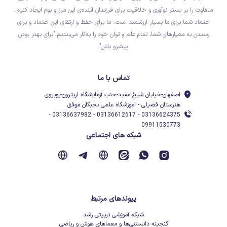
متفاوت را بر بستر نوآوری و خلاقیت برای فرزندان آینده‌ی این مرز و بوم ایجاد کنیم.
اعتماد شما برای ما بسیار ارزشمند است. ما برای حفظ و ارتقای این اعتماد و برای
رسیدن به معیارهای شما، تمام علم و توان خود را به‌کار می‌بندیم."برای بهتر بودن
پیشرو باش"
تماس با ما
اصفهان-خیابان شیخ مفید-جنب آزمایشگاه اریترون-روبروی
هنرستان فضیلی - آموزشگاه علمی نخبگان موفق
03136624375 - 03136612617 - 03136637982 -
09911530773
شبکه های اجتماعی
پیوندهای مرتبط
شبکه آموزشی تربیتی رشد
گنجینه دانستنی‌ها و معماهای هوش و ریاضی