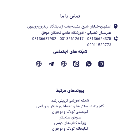
تماس با ما
اصفهان-خیابان شیخ مفید-جنب آزمایشگاه اریترون-روبروی
هنرستان فضیلی - آموزشگاه علمی نخبگان موفق
03136624375 - 03136612617 - 03136637982 -
09911530773
شبکه های اجتماعی
پیوندهای مرتبط
شبکه آموزشی تربیتی رشد
گنجینه دانستنی‌ها و معماهای هوش و ریاضی
کاردستی کودک و نوجوان
سازمان سنجش
پایگاه کتاب‌های درسی
کتابخانه کودک و نوجوان