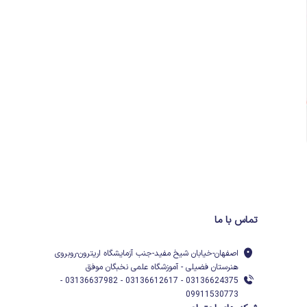
تماس با ما
اصفهان-خیابان شیخ مفید-جنب آزمایشگاه اریترون-روبروی
هنرستان فضیلی - آموزشگاه علمی نخبگان موفق
03136624375 - 03136612617 - 03136637982 -
09911530773