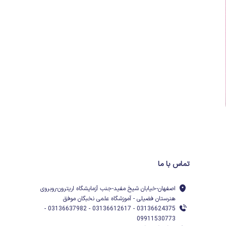
تماس با ما
اصفهان-خیابان شیخ مفید-جنب آزمایشگاه اریترون-روبروی
هنرستان فضیلی - آموزشگاه علمی نخبگان موفق
03136624375 - 03136612617 - 03136637982 -
09911530773