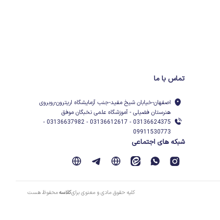
تماس با ما
اصفهان-خیابان شیخ مفید-جنب آزمایشگاه اریترون-روبروی
هنرستان فضیلی - آموزشگاه علمی نخبگان موفق
03136624375 - 03136612617 - 03136637982 -
09911530773
شبکه های اجتماعی
کلیه حقوق مادی و معنوی برای
کلاسه
محفوظ هست