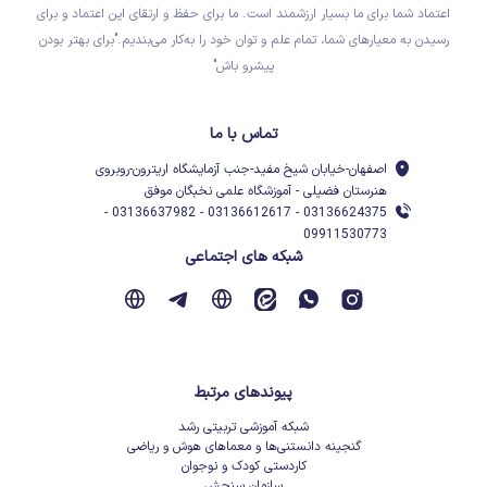
اعتماد شما برای ما بسیار ارزشمند است. ما برای حفظ و ارتقای این اعتماد و برای
رسیدن به معیارهای شما، تمام علم و توان خود را به‌کار می‌بندیم."برای بهتر بودن
پیشرو باش"
تماس با ما
اصفهان-خیابان شیخ مفید-جنب آزمایشگاه اریترون-روبروی
هنرستان فضیلی - آموزشگاه علمی نخبگان موفق
03136624375 - 03136612617 - 03136637982 -
09911530773
شبکه های اجتماعی
پیوندهای مرتبط
شبکه آموزشی تربیتی رشد
گنجینه دانستنی‌ها و معماهای هوش و ریاضی
کاردستی کودک و نوجوان
سازمان سنجش