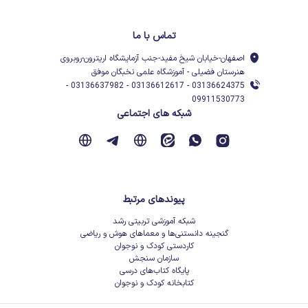
تماس با ما
اصفهان-خیابان شیخ مفید-جنب آزمایشگاه اریترون-روبروی
هنرستان فضیلی - آموزشگاه علمی نخبگان موفق
03136624375 - 03136612617 - 03136637982 -
09911530773
شبکه های اجتماعی
پیوندهای مرتبط
شبکه آموزشی تربیتی رشد
گنجینه دانستنی‌ها و معماهای هوش و ریاضی
کاردستی کودک و نوجوان
سازمان سنجش
پایگاه کتاب‌های درسی
کتابخانه کودک و نوجوان