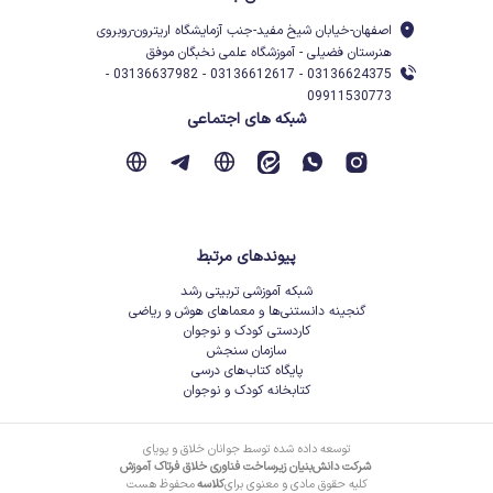
اصفهان-خیابان شیخ مفید-جنب آزمایشگاه اریترون-روبروی
هنرستان فضیلی - آموزشگاه علمی نخبگان موفق
03136624375 - 03136612617 - 03136637982 -
09911530773
شبکه های اجتماعی
پیوندهای مرتبط
شبکه آموزشی تربیتی رشد
گنجینه دانستنی‌ها و معماهای هوش و ریاضی
کاردستی کودک و نوجوان
سازمان سنجش
پایگاه کتاب‌های درسی
کتابخانه کودک و نوجوان
توسعه داده شده توسط جوانان خلاق و پویای
شرکت دانش‌بنیان زیرساخت فناوری خلاق فرتاک آموزش
کلیه حقوق مادی و معنوی برای
کلاسه
محفوظ هست