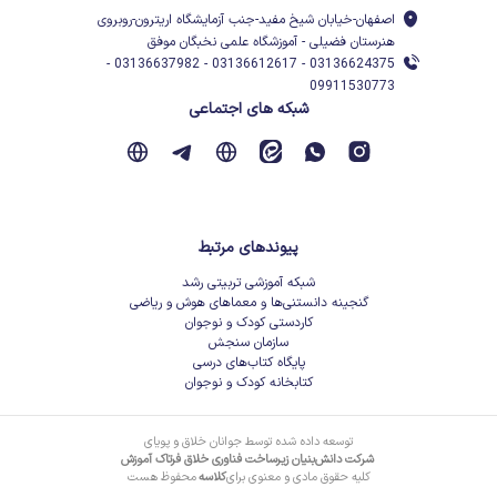
اصفهان-خیابان شیخ مفید-جنب آزمایشگاه اریترون-روبروی
هنرستان فضیلی - آموزشگاه علمی نخبگان موفق
03136624375 - 03136612617 - 03136637982 -
09911530773
شبکه های اجتماعی
پیوندهای مرتبط
شبکه آموزشی تربیتی رشد
گنجینه دانستنی‌ها و معماهای هوش و ریاضی
کاردستی کودک و نوجوان
سازمان سنجش
پایگاه کتاب‌های درسی
کتابخانه کودک و نوجوان
توسعه داده شده توسط جوانان خلاق و پویای
شرکت دانش‌بنیان زیرساخت فناوری خلاق فرتاک آموزش
کلیه حقوق مادی و معنوی برای
کلاسه
محفوظ هست