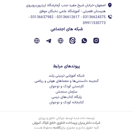
اصفهان-خیابان شیخ مفید-جنب آزمایشگاه اریترون-روبروی
هنرستان فضیلی - آموزشگاه علمی نخبگان موفق
03136624375 - 03136612617 - 03136637982 -
09911530773
شبکه های اجتماعی
پیوندهای مرتبط
شبکه آموزشی تربیتی رشد
گنجینه دانستنی‌ها و معماهای هوش و ریاضی
کاردستی کودک و نوجوان
سازمان سنجش
پایگاه کتاب‌های درسی
کتابخانه کودک و نوجوان
توسعه داده شده توسط جوانان خلاق و پویای
شرکت دانش‌بنیان زیرساخت فناوری خلاق فرتاک آموزش
کلیه حقوق مادی و معنوی برای
کلاسه
محفوظ هست