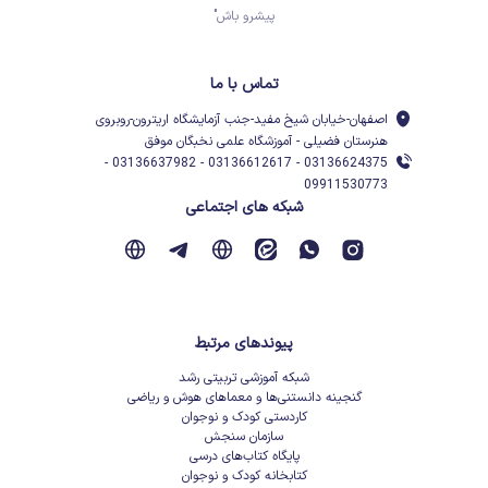
پیشرو باش"
تماس با ما
اصفهان-خیابان شیخ مفید-جنب آزمایشگاه اریترون-روبروی
هنرستان فضیلی - آموزشگاه علمی نخبگان موفق
03136624375 - 03136612617 - 03136637982 -
09911530773
شبکه های اجتماعی
پیوندهای مرتبط
شبکه آموزشی تربیتی رشد
گنجینه دانستنی‌ها و معماهای هوش و ریاضی
کاردستی کودک و نوجوان
سازمان سنجش
پایگاه کتاب‌های درسی
کتابخانه کودک و نوجوان